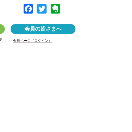
F
T
E
a
wi
v
c
tt
er
会員の皆さまへ
e
er
n
チ
会員ページ（ログイン）
b
ot
o
e
o
k