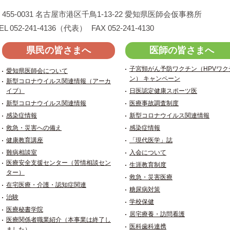
455-0031
名古屋市港区千鳥1-13-22
愛知県医師会仮事務所
EL 052-241-4136（代表）
FAX 052-241-4130
県民の皆さまへ
医師の皆さまへ
子宮頸がん予防ワクチン（HPVワク
愛知県医師会について
ン） キャンペーン
新型コロナウイルス関連情報（アーカ
イブ）
日医認定健康スポーツ医
新型コロナウイルス関連情報
医療事故調査制度
感染症情報
新型コロナウイルス関連情報
救急・災害への備え
感染症情報
健康教育講座
「現代医学」誌
難病相談室
入会について
医療安全支援センター（苦情相談セン
生涯教育制度
ター）
救急・災害医療
在宅医療・介護・認知症関連
糖尿病対策
治験
学校保健
医療秘書学院
居宅療養・訪問看護
医療関係者職業紹介（本事業は終了し
医科歯科連携
ました）