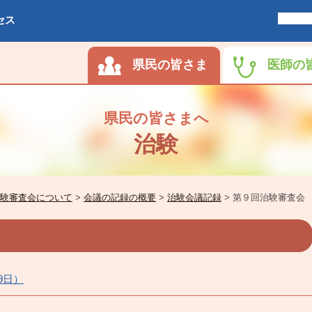
セス
県民の皆さま
医師の
県民の皆さまへ
治験
験審査会について
>
会議の記録の概要
>
治験会議記録
>
第９回治験審査会
9日）