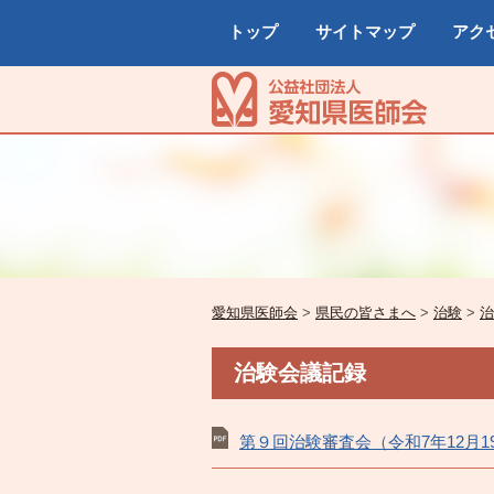
トップ
サイトマップ
アク
愛知県医師会
>
県民の皆さまへ
>
治験
>
治
治験会議記録
第９回治験審査会（令和7年12月1