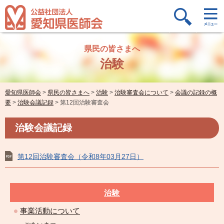
県民の皆さまへ
治験
愛知県医師会
>
県民の皆さまへ
>
治験
>
治験審査会について
>
会議の記録の概
要
>
治験会議記録
>
第12回治験審査会
治験会議記録
第12回治験審査会（令和8年03月27日）
治験
事業活動について