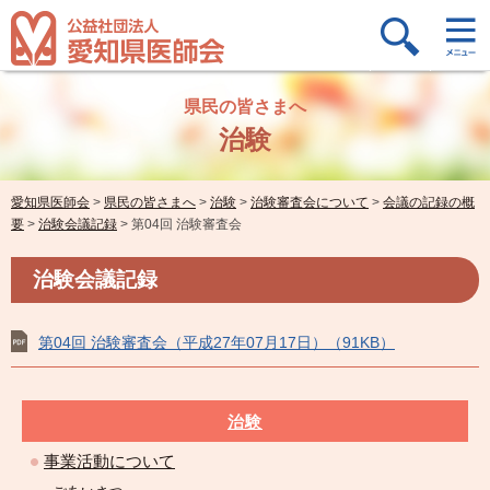
県民の皆さまへ
治験
愛知県医師会
>
県民の皆さまへ
>
治験
>
治験審査会について
>
会議の記録の概
要
>
治験会議記録
>
第04回 治験審査会
治験会議記録
第04回 治験審査会（平成27年07月17日）（91KB）
治験
事業活動について