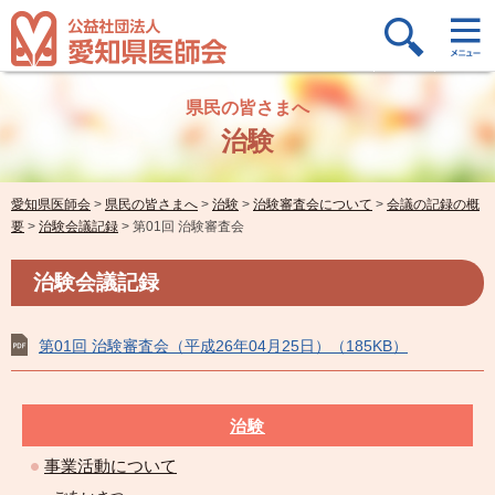
県民の皆さまへ
治験
愛知県医師会
>
県民の皆さまへ
>
治験
>
治験審査会について
>
会議の記録の概
要
>
治験会議記録
>
第01回 治験審査会
治験会議記録
第01回 治験審査会（平成26年04月25日）（185KB）
治験
事業活動について