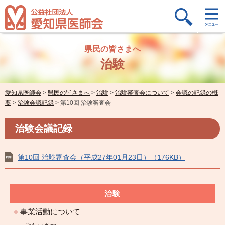
県民の皆さまへ
治験
愛知県医師会
>
県民の皆さまへ
>
治験
>
治験審査会について
>
会議の記録の概
要
>
治験会議記録
>
第10回 治験審査会
治験会議記録
第10回 治験審査会（平成27年01月23日）（176KB）
治験
事業活動について