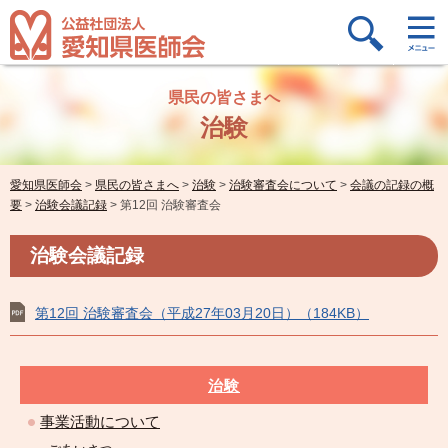
県民の皆さまへ
治験
愛知県医師会
>
県民の皆さまへ
>
治験
>
治験審査会について
>
会議の記録の概
要
>
治験会議記録
>
第12回 治験審査会
治験会議記録
第12回 治験審査会（平成27年03月20日）（184KB）
治験
事業活動について