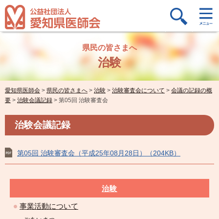
県民の皆さまへ
治験
愛知県医師会
>
県民の皆さまへ
>
治験
>
治験審査会について
>
会議の記録の概
要
>
治験会議記録
>
第05回 治験審査会
治験会議記録
第05回 治験審査会（平成25年08月28日）（204KB）
治験
事業活動について