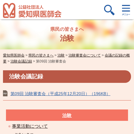
県民の皆さまへ
治験
愛知県医師会
>
県民の皆さまへ
>
治験
>
治験審査会について
>
会議の記録の概
要
>
治験会議記録
>
第09回 治験審査会
治験会議記録
第09回 治験審査会（平成25年12月20日）（196KB）
治験
事業活動について