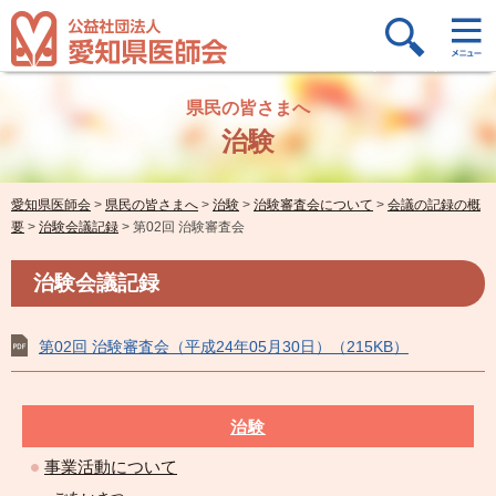
県民の皆さまへ
治験
愛知県医師会
>
県民の皆さまへ
>
治験
>
治験審査会について
>
会議の記録の概
要
>
治験会議記録
>
第02回 治験審査会
治験会議記録
第02回 治験審査会（平成24年05月30日）（215KB）
治験
事業活動について