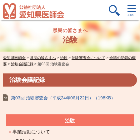
県民の皆さまへ
治験
愛知県医師会
>
県民の皆さまへ
>
治験
>
治験審査会について
>
会議の記録の概
要
>
治験会議記録
>
第03回 治験審査会
治験会議記録
第03回 治験審査会（平成24年06月22日）（198KB）
治験
事業活動について