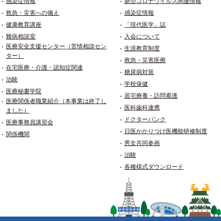
感染症情報
新型コロナウイルス関連情報
救急・災害への備え
感染症情報
健康教育講座
「現代医学」誌
難病相談室
入会について
医療安全支援センター（苦情相談セン
生涯教育制度
ター）
救急・災害医療
在宅医療・介護・認知症関連
糖尿病対策
治験
学校保健
医療秘書学院
居宅療養・訪問看護
医療関係者職業紹介（本事業は終了し
医科歯科連携
ました）
ドクターバンク
医療事務員講習会
日医かかりつけ医機能研修制度
関係機関
男女共同参画
治験
各種様式ダウンロード