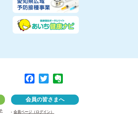
F
T
E
a
wi
v
c
tt
er
会員の皆さまへ
e
er
n
チ
会員ページ（ログイン）
b
ot
o
e
o