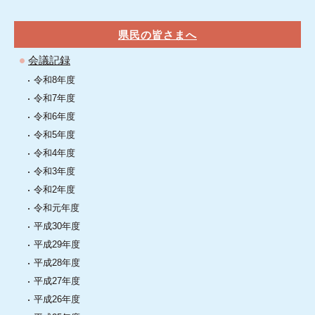
県民の皆さまへ
会議記録
令和8年度
令和7年度
令和6年度
令和5年度
令和4年度
令和3年度
令和2年度
令和元年度
平成30年度
平成29年度
平成28年度
平成27年度
平成26年度