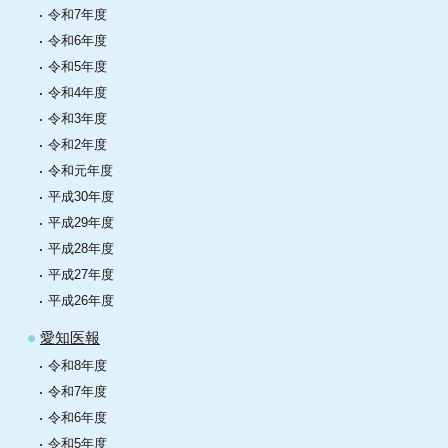
令和7年度
令和6年度
令和5年度
令和4年度
令和3年度
令和2年度
令和元年度
平成30年度
平成29年度
平成28年度
平成27年度
平成26年度
愛知医報
令和8年度
令和7年度
令和6年度
令和5年度