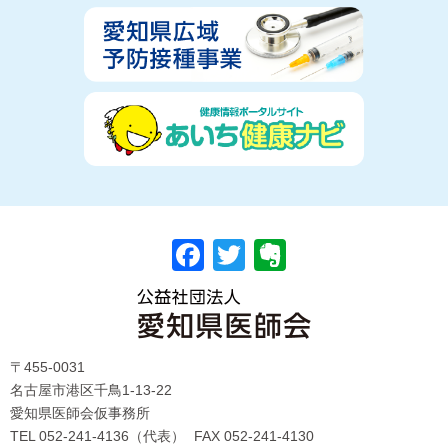
F
T
E
a
wi
v
c
tt
er
〒455-0031
e
er
n
名古屋市港区千鳥1-13-22
b
ot
愛知県医師会仮事務所
TEL 052-241-4136（代表）
FAX 052-241-4130