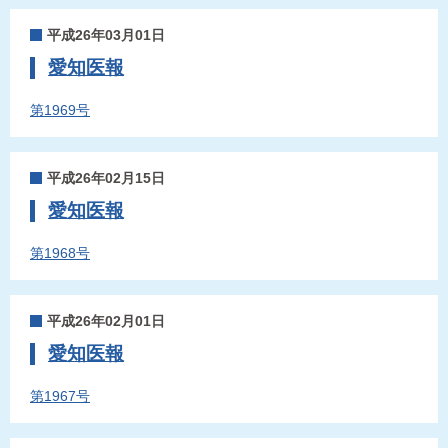
平成26年03月01日
愛知医報
第1969号
平成26年02月15日
愛知医報
第1968号
平成26年02月01日
愛知医報
第1967号