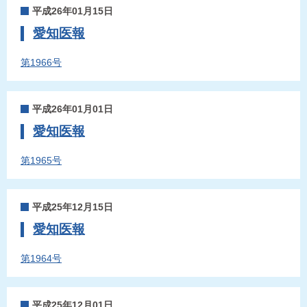
平成26年01月15日
愛知医報
第1966号
平成26年01月01日
愛知医報
第1965号
平成25年12月15日
愛知医報
第1964号
平成25年12月01日