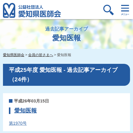
過去記事アーカイブ
愛知医報
愛知県医師会
>
会員の皆さまへ
>
愛知医報
平成25年度 愛知医報 - 過去記事アーカイブ
（24件）
平成26年03月15日
愛知医報
第1970号