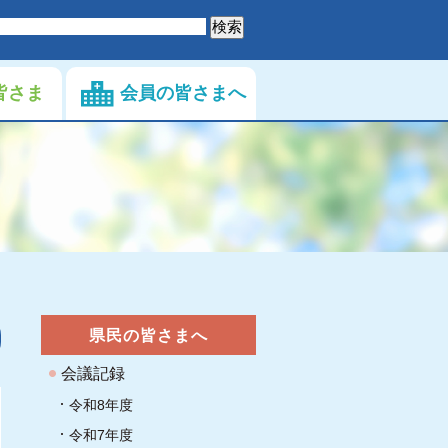
皆さま
会員の皆さまへ
県民の皆さまへ
会議記録
令和8年度
令和7年度