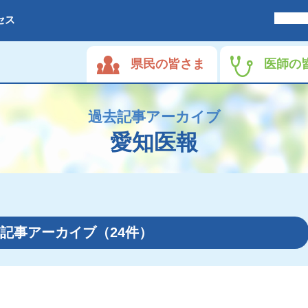
セス
県民の皆さま
医師の
過去記事アーカイブ
愛知医報
過去記事アーカイブ
（24件）