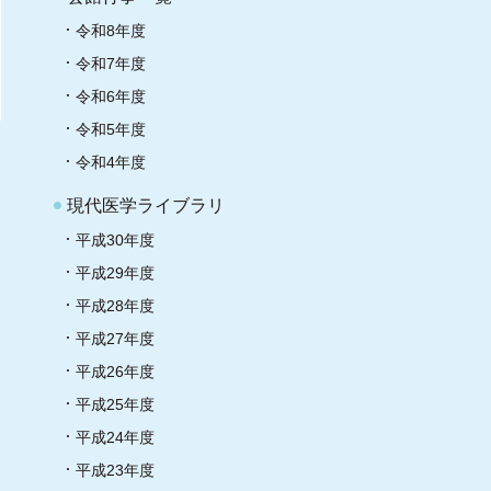
令和8年度
令和7年度
令和6年度
令和5年度
令和4年度
現代医学ライブラリ
平成30年度
平成29年度
平成28年度
平成27年度
平成26年度
平成25年度
平成24年度
平成23年度