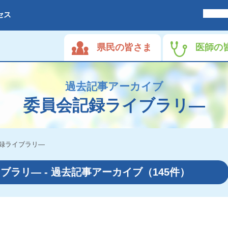
セス
県民の皆さま
医師の
過去記事アーカイブ
委員会記録ライブラリ—
録ライブラリ—
ブラリ— - 過去記事アーカイブ
（145件）