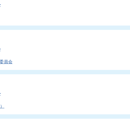
—
—
策委員会
—
分）