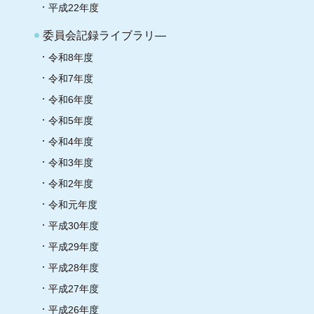
平成22年度
委員会記録ライブラリ—
令和8年度
令和7年度
令和6年度
令和5年度
令和4年度
令和3年度
令和2年度
令和元年度
平成30年度
平成29年度
平成28年度
平成27年度
平成26年度