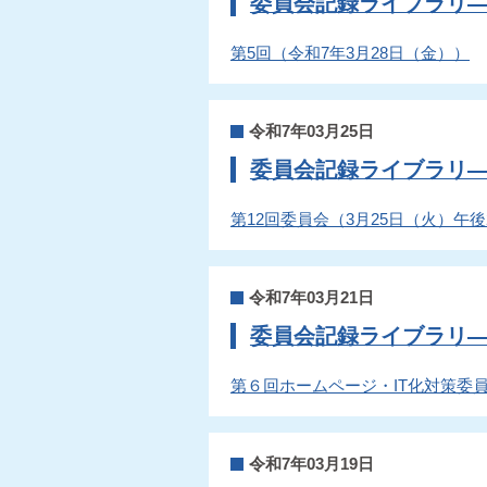
委員会記録ライブラリ
第5回（令和7年3月28日（金））
令和7年03月25日
委員会記録ライブラリ
第12回委員会（3月25日（火）午後
令和7年03月21日
委員会記録ライブラリ
第６回ホームページ・IT化対策委
令和7年03月19日