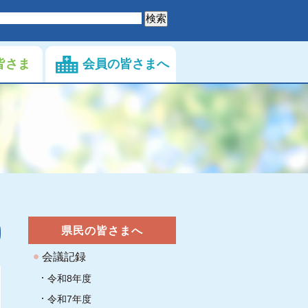
皆さま
会員の皆さまへ
県民の皆さまへ
会議記録
令和8年度
令和7年度