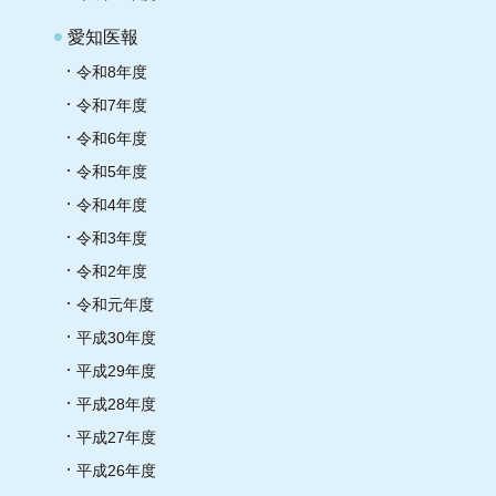
愛知医報
令和8年度
令和7年度
令和6年度
令和5年度
令和4年度
令和3年度
令和2年度
令和元年度
平成30年度
平成29年度
平成28年度
平成27年度
平成26年度