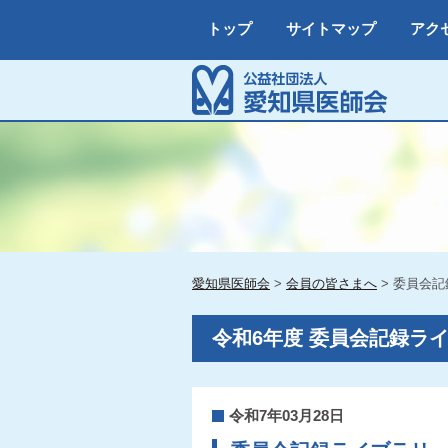
トップ
サイトマップ
アク
愛知県医師会
>
会員の皆さまへ
>
委員会記
令和6年度 委員会記録ライ
令和7年03月28日