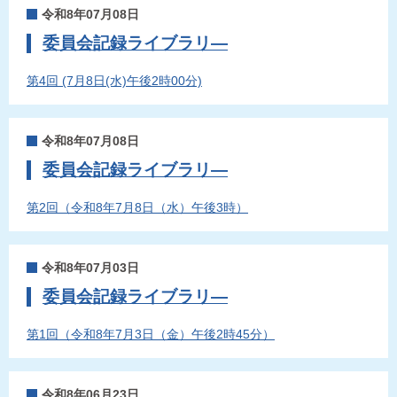
令和8年07月08日
委員会記録ライブラリ—
第4回 (7月8日(水)午後2時00分)
令和8年07月08日
委員会記録ライブラリ—
第2回（令和8年7月8日（水）午後3時）
令和8年07月03日
委員会記録ライブラリ—
第1回（令和8年7月3日（金）午後2時45分）
令和8年06月23日