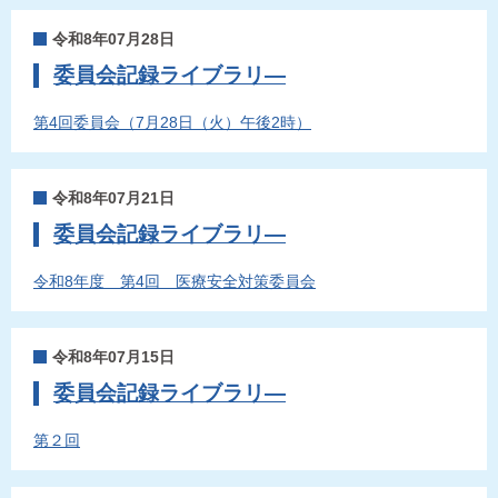
令和8年07月28日
委員会記録ライブラリ—
第4回委員会（7月28日（火）午後2時）
令和8年07月21日
委員会記録ライブラリ—
令和8年度 第4回 医療安全対策委員会
令和8年07月15日
委員会記録ライブラリ—
第２回