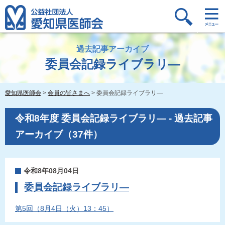
過去記事アーカイブ
委員会記録ライブラリ—
愛知県医師会
>
会員の皆さまへ
>
委員会記録ライブラリ—
令和8年度 委員会記録ライブラリ— - 過去記事
アーカイブ
（37件）
令和8年08月04日
委員会記録ライブラリ—
第5回（8月4日（火）13：45）