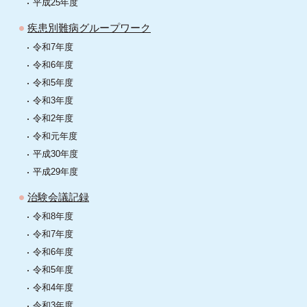
平成25年度
疾患別難病グループワーク
令和7年度
令和6年度
令和5年度
令和3年度
令和2年度
令和元年度
平成30年度
平成29年度
治験会議記録
令和8年度
令和7年度
令和6年度
令和5年度
令和4年度
令和3年度