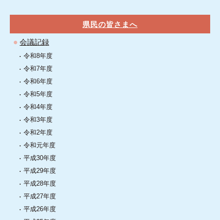
県民の皆さまへ
会議記録
令和8年度
令和7年度
令和6年度
令和5年度
令和4年度
令和3年度
令和2年度
令和元年度
平成30年度
平成29年度
平成28年度
平成27年度
平成26年度