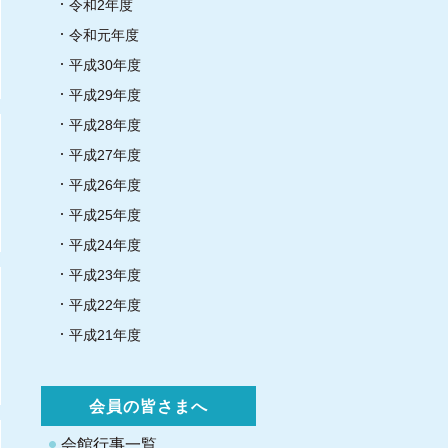
令和2年度
令和元年度
平成30年度
平成29年度
平成28年度
平成27年度
平成26年度
平成25年度
平成24年度
平成23年度
平成22年度
平成21年度
会員の皆さまへ
会館行事一覧