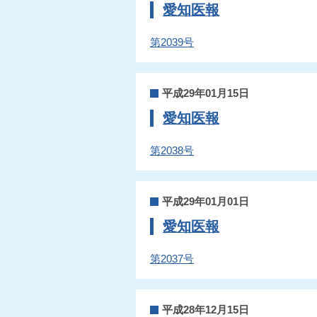
愛知医報
第2039号
平成29年01月15日
愛知医報
第2038号
平成29年01月01日
愛知医報
第2037号
平成28年12月15日