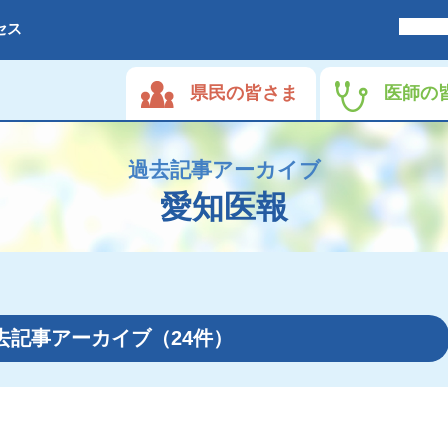
セス
県民の皆さま
医師の
過去記事アーカイブ
愛知医報
過去記事アーカイブ
（24件）