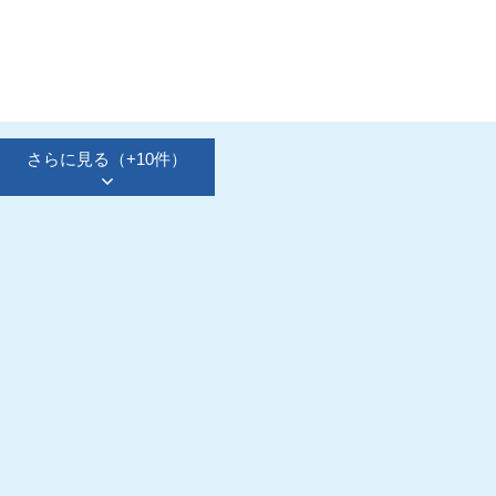
さらに見る（+10件）