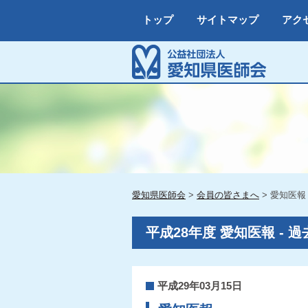
トップ
サイトマップ
アク
愛知県医師会
>
会員の皆さまへ
>
愛知医報
平成28年度 愛知医報 - 
平成29年03月15日