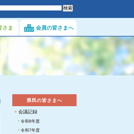
皆さま
会員の皆さまへ
県民の皆さまへ
会議記録
令和8年度
令和7年度