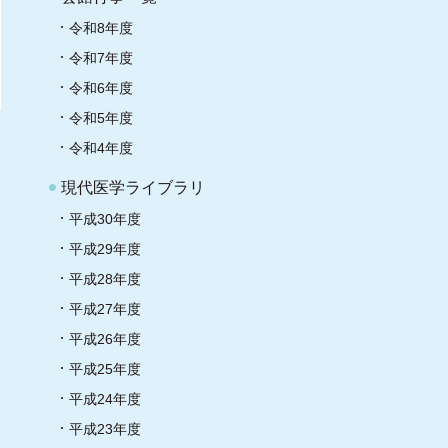
令和8年度
令和7年度
令和6年度
令和5年度
令和4年度
現代医学ライブラリ
平成30年度
平成29年度
平成28年度
平成27年度
平成26年度
平成25年度
平成24年度
平成23年度