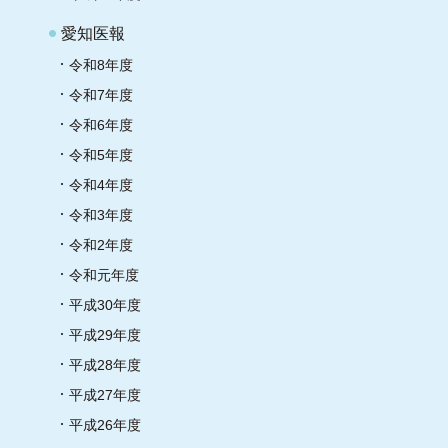
愛知医報
令和8年度
令和7年度
令和6年度
令和5年度
令和4年度
令和3年度
令和2年度
令和元年度
平成30年度
平成29年度
平成28年度
平成27年度
平成26年度